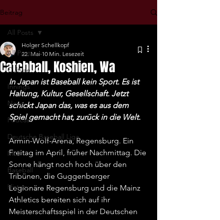
Beitrag
All Posts
Holger Schellkopf
All Posts
22. Mai
10 Min. Lesezeit
Catchball, Koshien, Wa
Culture
In Japan ist Baseball kein Sport. Es ist 
Innings
Haltung, Kultur, Gesellschaft. Jetzt 
News
schickt Japan das, was es aus dem 
Spiel gemacht hat, zurück in die Welt.
Podcast
Deutsche Baseball Liga
Armin-Wolf-Arena, Regensburg. Ein 
Freitag im April, früher Nachmittag. Die 
MLB
Sonne hängt noch hoch über den 
Baseball
Tribünen, die Guggenberger 
History
Legionäre Regensburg und die Mainz 
Athletics bereiten sich auf ihr 
Meisterschaftsspiel in der Deutschen 