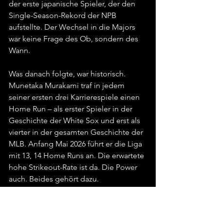
der erste japanische Spieler, der den 
Single-Season-Rekord der NPB 
aufstellte. Der Wechsel in die Majors 
war keine Frage des Ob, sondern des 
Wann.
Was danach folgte, war historisch. 
Munetaka Murakami traf in jedem 
seiner ersten drei Karrierespiele einen 
Home Run – als erster Spieler in der 
Geschichte der White Sox und erst als 
vierter in der gesamten Geschichte der 
MLB. Anfang Mai 2026 führt er die Liga 
mit 13, 14 Home Runs an. Die erwartete 
hohe Strikeout-Rate ist da. Die Power 
auch. Beides gehört dazu.
https://youtu.be/gIH4eT3sHNQ?
si=WqHtmW3KjCnlHUvC