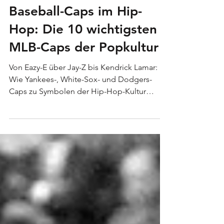
Holger Schellkopf
10. Juni
4 Min. Lesezeit
Culture
Baseball-Caps im Hip-
Hop: Die 10 wichtigsten
MLB-Caps der Popkultur
Von Eazy-E über Jay-Z bis Kendrick Lamar:
Wie Yankees-, White-Sox- und Dodgers-
Caps zu Symbolen der Hip-Hop-Kultur
wurden – und warum Baseball die Mode bis
heute prägt.