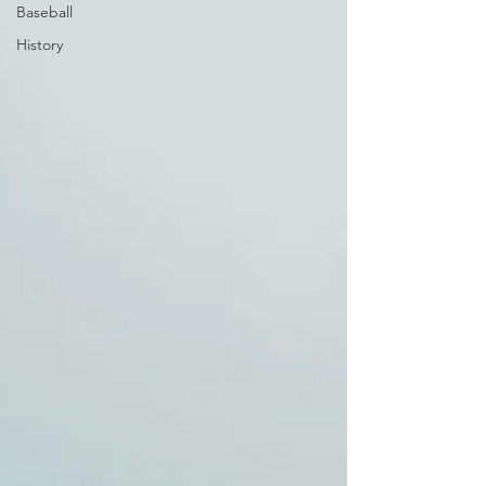
Baseball
History