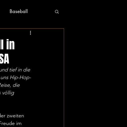
Baseball
l in
SA
nd tief in die 
n uns Hip-Hop-
eise, die 
völlig 
der zweiten 
 Freude im 