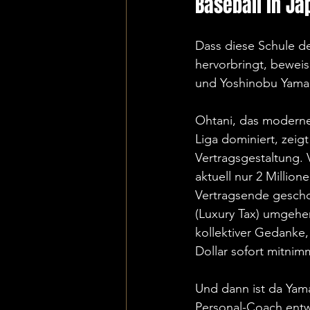
Baseball in Ja
Dass diese Schule d
hervorbringt, beweis
und Yoshinobu Yam
Ohtani, das moderne 
Liga dominiert, zeig
Vertragsgestaltung. 
aktuell nur 2 Million
Vertragsende gesch
(Luxury Tax) umgehe
kollektiver Gedanke,
Dollar sofort mitnim
Und dann ist da Yam
Personal-Coach entw