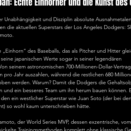
pan: Echte Einhörner und die Kunst des 
er Unabhängigkeit und Disziplin absolute Ausnahmetalen
en die aktuellen Superstars der Los Angeles Dodgers: S
amoto.
„Einhorn“ des Baseballs, das als Pitcher und Hitter gl
t seine japanischen Werte sogar in seiner legendären 
Von seinem astronomischen 700-Millionen-Dollar-Vertrag l
en pro Jahr auszahlen, während die restlichen 680 Million
oben werden. Warum? Damit die Dodgers die Gehaltsob
n und ein besseres Team um ihn herum bauen können. Ei
 den ein westlicher Superstar wie Juan Soto (der bei de
mt) so wohl kaum unterschrieben hätte.
amoto, der World Series MVP, dessen exzentrische, vom
ickelte Trainingsmethoden komplett ohne klassische Ge