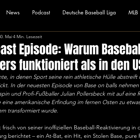
News
Podcast
Deutsche Baseball Liga
MLB
30. Mai
4 Min. Lesezeit
ast Episode: Warum Basebal
rs funktioniert als in den U
, in denen Sport seine rein athletische Hülle abstreift u
lickt. In der neuesten Episode von Base on balls nehme
pin und Profi-Fußballer Julian Pollersbeck mit auf eine R
 eine amerikanische Erfindung im fernen Osten zu etwas 
em transformiert wurde.
risch von seiner inoffiziellen Baseball-Reaktivierung in 
g berichtet – ein At-Bat, ein Hit, ein Stolen Base, pure