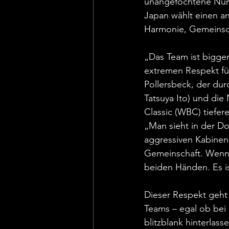
unangefochtene Numm
Japan wählt einen an
Harmonie, Gemeinsch
„Das Team ist bigge
extremen Respekt fü
Pollersbeck, der dur
Tatsuya Ito) und die
Classic (WBC) tiefere
„Man sieht in der D
aggressiven Kabinena
Gemeinschaft. Wenn 
beiden Händen. Es i
Dieser Respekt geht w
Teams – egal ob bei
blitzblank hinterlass