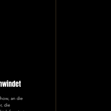
chwindet
how, an die 
, die 