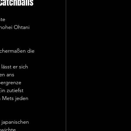
Catchballs
te 
hohei Ohtani 
eichermaßen die 
ässt er sich 
en ans 
ergrenze 
n zutiefst 
n Mets jeden 
 japanischen 
wichte 