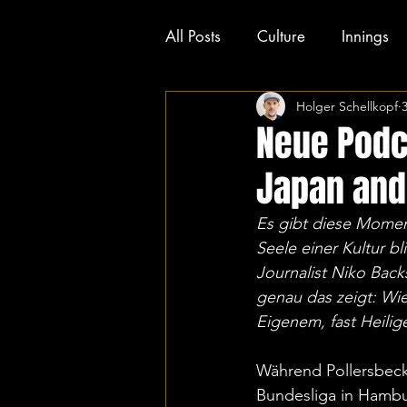
All Posts
Culture
Innings
Holger Schellkopf
History
Neue Podc
Japan ande
Es gibt diese Momente
Seele einer Kultur b
Journalist Niko Backs
genau das zeigt: Wie
Eigenem, fast Heilig
Während Pollersbeck f
Bundesliga in Hambur