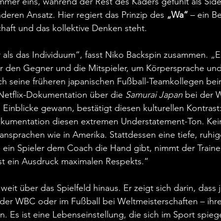
er eins, während der Rest des Kaders gefühlt als Sidek
deren Ansatz. Hier regiert das Prinzip des 
„Wa“
 – ein Be
aft und das kollektive Denken steht.
r als das Individuum“, fasst Niko Backspin zusammen. „
r den Gegner und die Mitspieler, um Körpersprache und 
ch seine früheren japanischen Fußball-Teamkollegen bei
 Netflix-Dokumentation über die 
Samurai Japan
 bei der 
 Einblicke gewann, bestätigt diesen kulturellen Kontrast
okumentation diesen extremen Understatement-Ton. Kein
nsprachen wie in Amerika. Stattdessen eine tiefe, ruhig
ein Spieler dem Coach die Hand gibt, nimmt der Trainer
st ein Ausdruck maximalen Respekts.“
eit über das Spielfeld hinaus. Er zeigt sich darin, dass 
 der WBC oder im Fußball bei Weltmeisterschaften – ihr
en. Es ist eine Lebenseinstellung, die sich im Sport spiege