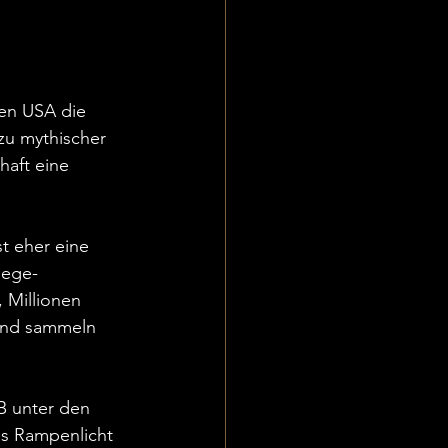
den USA die 
zu mythischer 
haft eine 
st eher eine 
lege-
 Millionen 
und sammeln 
B unter den 
as Rampenlicht 