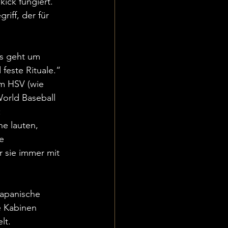
ick fungiert.
griff, der für 
Es geht um 
feste Rituale.“
m HSV (wie 
World Baseball 
:
e lauten, 
e 
 sie immer mit 
japanische 
e Kabinen 
lt.