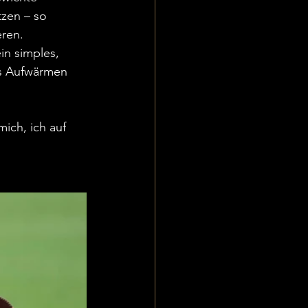
zen – so 
eren.
in simples, 
es Aufwärmen 
ich, ich auf 
 