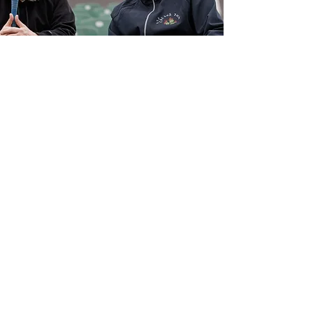
HERAUSGEBER
Serviceplan Culture
House of Communication
Steinhöft 9
20459 Hamburg
PARTNER
Deutscher Baseball und
Softball Verband e.V.